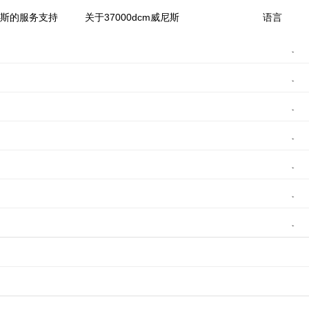
尼斯的服务支持
关于37000dcm威尼斯
语言
柴油机
搜索
关视频
连播