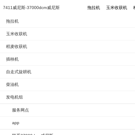
轮拖j系列第2集:正确的驾驶操
7411威尼斯-37000dcm威尼斯
拖拉机
玉米收获机
拖拉机
玉米收获机
稻麦收获机
插秧机
拖拉机
拖拉
自走式旋耕机
柴油机
轮拖j系列第2集:正确的驾驶操作
发电机组
拖拉机
3:32
89
服务网点
app
点击复制链接