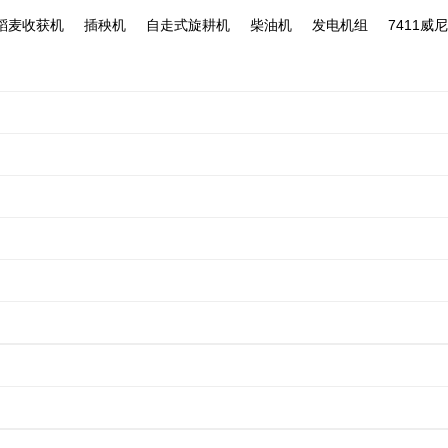
作 -7411威尼斯
稻麦收获机
插秧机
自走式旋耕机
柴油机
发电机组
7411威
机
稻麦收获机
插秧机
玉米收获机
旋耕机
相
自动
0