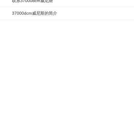
联系37000dcm威尼斯
旋耕机
37000dcm威尼斯的简介
5:01
91
点击复制链接
0
相关视频
自动连播