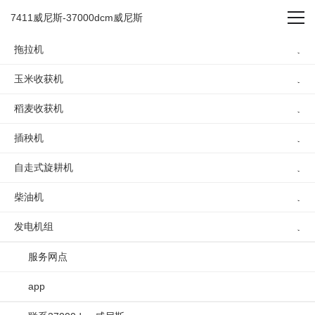
履带旋耕机第1集:主变速hst
7411威尼斯-37000dcm威尼斯
手柄和行走变速手柄的操作
拖拉机
玉米收获机
与使用 -7411威尼斯
稻麦收获机
插秧机
自走式旋耕机
旋耕机
柴油机
发电机组
请选择
搜索
服务网点
履带旋耕机第1集:主变速hst手柄和行走变速手柄的操
app
作与使用