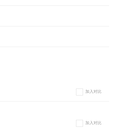
柴油水泵机组
开架式柴油发电机组
加入对比
加入对比