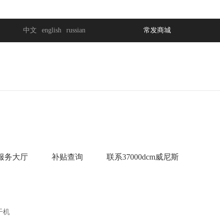
中文
english
russian
常发商城
集团
询等
研
服务大厅
补贴查询
联系37000dcm威尼斯
制造
武进
发电机组
烘干机
大功率发电机组
低温循环型
单缸直联发电机组
干机