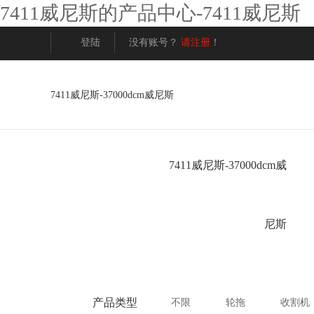
7411威尼斯的产品中心-7411威尼斯
登陆
没有账号？
请注册
！
7411威尼斯-37000dcm威尼斯
7411威尼斯-37000dcm威
37000dcm威尼斯的售
经销商
37000dcm威尼斯的简
7411威尼斯的文
后服务
37000dcm威尼斯
介
发展历程
后服务中心
尼斯
企业荣誉
收割机
社会化服务站
业务人员热线查
轮拖
履带式收割机
a系列
在线留言
申报维修
轮式收割机
c系列
产品类型
不限
轮拖
收割机
常见问题