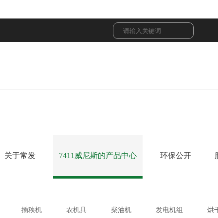
关于常发
服务大厅
化
的售
江苏常发农业装备股份有限公司是常发
常发农装竭诚为您提供查询、售后、咨
旗下三大子公司之一，它是一家集农机
服务，欢迎您提出宝贵意见！
关于常发
7411威尼斯的产品中心
环保公开
发、生产、销售为一体的大型农业装备
插秧机
农机具
柴油机
询
企业，总部坐落在江苏省常州市武进区
手扶式插秧机
深松机
单缸柴油机
大道常发工业园。
乘坐式插秧机
液压翻转犁
多缸柴油机
插秧机
农机具
柴油机
发电机组
烘