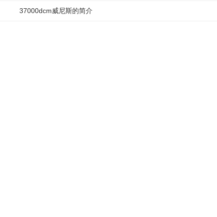
37000dcm威尼斯的简介
cfg1500
加入对比