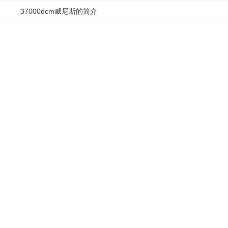
37000dcm威尼斯的简介
cf7615
加入对比