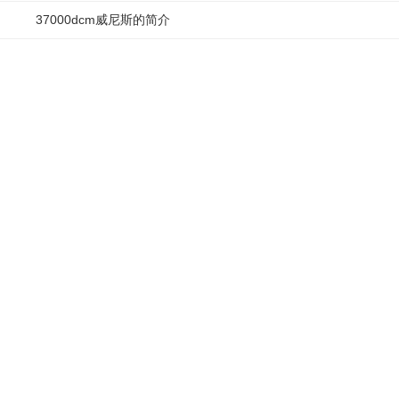
37000dcm威尼斯的简介
cfj1804(g4)
加入对比
cfh1804-m
加入对比