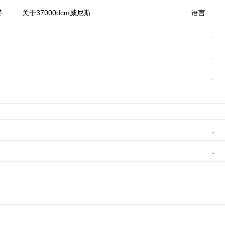
持
关于37000dcm威尼斯
语言
机