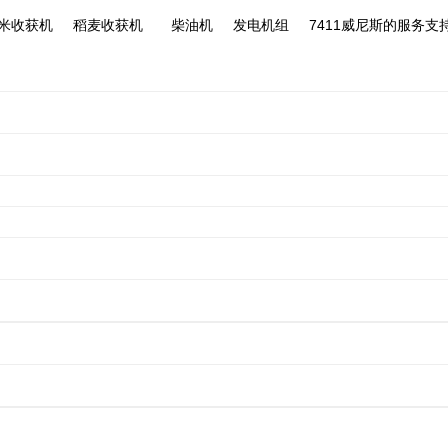
尼斯
米收获机
稻麦收获机
柴油机
发电机组
7411威尼斯的服务支
gzl-230 型履带自走式旋耕机
/
履带自走式旋耕机
履带自走式旋耕
1gzl-230