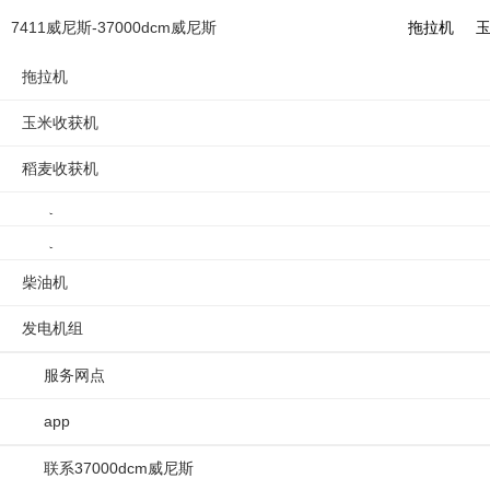
履带旋耕机第9集：作业离合手
7411威尼斯-37000dcm威尼斯
拖拉机
拖拉机
玉米收获机
稻麦收获机
旋耕机
拖拉
柴油机
履带旋耕机第9集：作业离合手柄的张
发电机组
旋耕机
4:20
566
服务网点
app
点击复制链接
联系37000dcm威尼斯