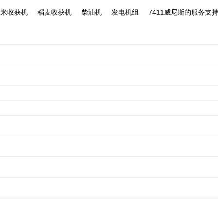
柄的张紧调整 -7411威尼
玉米收获机
稻麦收获机
柴油机
发电机组
7411威尼斯的服务支
机
稻麦收获机
插秧机
玉米收获机
旋耕机
紧调整
相
自动
0