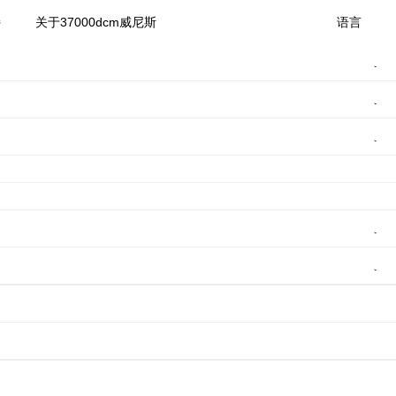
斯
持
关于37000dcm威尼斯
语言
柴油机
搜索
关视频
连播