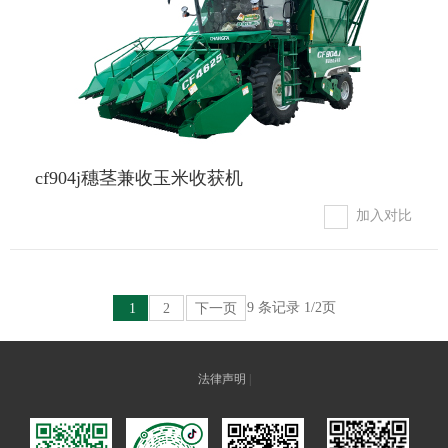
cf904j穗茎兼收玉米收获机
加入对比
9 条记录 1/2页
1
2
下一页
法律声明
|